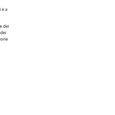
 e a
ne dei
 dei
zione
.