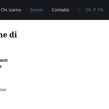
Chi siamo
Servizi
Contatto
DE
IT
EN
ne di
ienti
e
esso